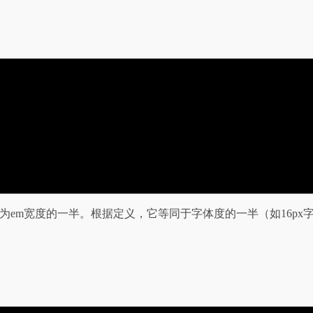
量单位，为em宽度的一半。根据定义，它等同于字体度的一半（如16p