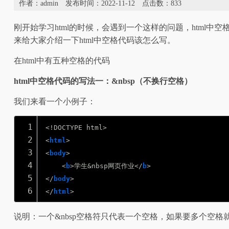
作者：admin 发布时间：2022-11-12
点击数：
833
刚开始学习html的时候，会遇到一个这样的问题，htm
来给大家介绍一下html中空格代码该怎么写。
在html中有五种空格的代码
html中空格代码的写法一：&nbsp（不换行空格）
我们来看一个小例子：
1
<!DOCTYPE html>
2
<
html
>
3
<
body
>
4
<
b
>学生&nbsp网页作业</
b
>
5
</
body
>
6
</
html
>
说明：一个&nbsp空格符只代表一个空格，如果要多个空格