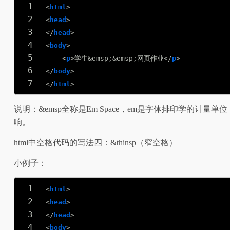
1
<
html
>
2
<
head
>
3
</
head
>
4
<
body
>
5
<
p
>学生&emsp;&emsp;网页作业</
p
>  
6
</
body
>
7
</
html
>
说明：&emsp全称是Em Space，em是字体排印学的计
响。
html中空格代码的写法四：&thinsp（窄空格）
小例子：
1
<
html
>
2
<
head
>
3
</
head
>
4
<
body
>