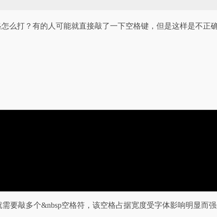
l中空格怎么打？有的人可能就直接敲了一下空格键，但是这样是不
就需要敲多个&nbsp空格符，该空格占据宽度受字体影响明显而