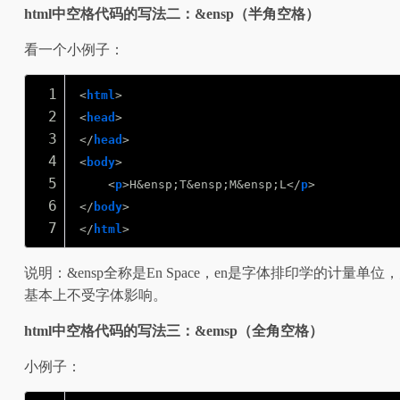
html中空格代码的写法二：&ensp（半角空格）
看一个小例子：
1
<
html
>
2
<
head
>
3
</
head
>
4
<
body
>
5
<
p
>H&ensp;T&ensp;M&ensp;L</
p
>
6
</
body
>
7
</
html
>
说明：&ensp全称是En Space，en是字体排印学的计
基本上不受字体影响。
html中空格代码的写法三：&emsp（全角空格）
小例子：