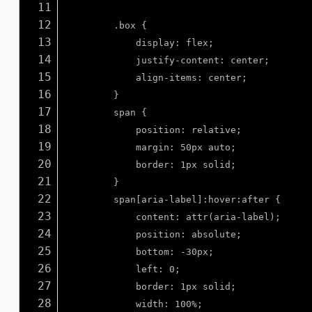
11
12
.box {
13
display: flex;
14
justify-content: center;
15
align-items: center;
16
}
17
span {
18
position: relative;
19
margin: 50px auto;
20
border: 1px solid;
21
}
22
span[aria-label]:hover:after {
23
content: attr(aria-label);
24
position: absolute;
25
bottom: -30px;
26
left: 0;
27
border: 1px solid;
28
width: 100%;