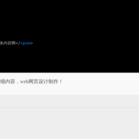
体内容啊</
span
>
的详细内容，web网页设计制作！