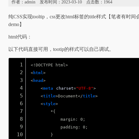
作者：admin 发布时间：2023-03-10
点击数：
1964
纯CSS实现tooltip，css更改html标签的title
demo】
html代码：
以下代码直接可用，tootip的样式可以自己调试。
1
<!DOCTYPE html>
2
<
html
>
3
<
head
>
4
<
meta
charset
=
"UTF-8"
>
5
<
title
>Document</
title
>
6
<
style
>
7
*{
8
margin: 0;
9
padding: 0;
10
}