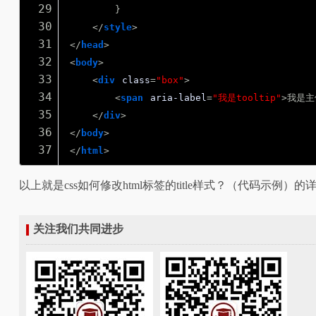
29
}
30
</
style
>
31
</
head
>
32
<
body
>
33
<
div
class
=
"box"
>
34
<
span
aria-label
=
"我是tooltip"
>我是主
35
</
div
>
36
</
body
>
37
</
html
>
以上就是css如何修改html标签的title样式？（代码示例）
关注我们共同进步